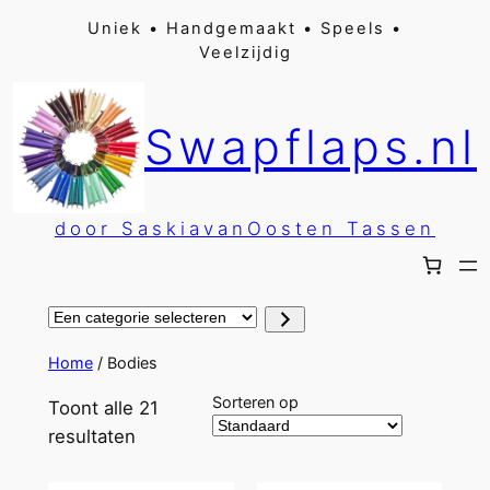
Ga
Uniek • Handgemaakt • Speels •
Veelzijdig
naar
de
inhoud
Swapflaps.nl
door SaskiavanOosten Tassen
Een
categorie
selecteren
Home
/ Bodies
Sorteren op
Toont alle 21
resultaten