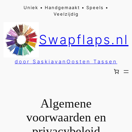
Ga
Uniek • Handgemaakt • Speels •
Veelzijdig
naar
de
inhoud
Swapflaps.nl
door SaskiavanOosten Tassen
Algemene
voorwaarden en
privacybeleid